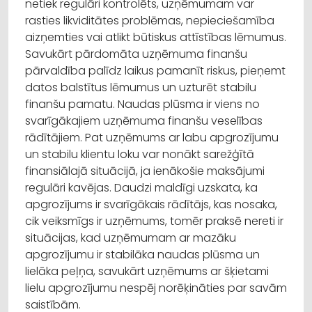
netiek regulāri kontrolēts, uzņēmumam var
rasties likviditātes problēmas, nepieciešamība
aizņemties vai atlikt būtiskus attīstības lēmumus.
Savukārt pārdomāta uzņēmuma finanšu
pārvaldība palīdz laikus pamanīt riskus, pieņemt
datos balstītus lēmumus un uzturēt stabilu
finanšu pamatu. Naudas plūsma ir viens no
svarīgākajiem uzņēmuma finanšu veselības
rādītājiem. Pat uzņēmums ar labu apgrozījumu
un stabilu klientu loku var nonākt sarežģītā
finansiālajā situācijā, ja ienākošie maksājumi
regulāri kavējas. Daudzi maldīgi uzskata, ka
apgrozījums ir svarīgākais rādītājs, kas nosaka,
cik veiksmīgs ir uzņēmums, tomēr praksē nereti ir
situācijas, kad uzņēmumam ar mazāku
apgrozījumu ir stabilāka naudas plūsma un
lielāka peļņa, savukārt uzņēmums ar šķietami
lielu apgrozījumu nespēj norēķināties par savām
saistībām.