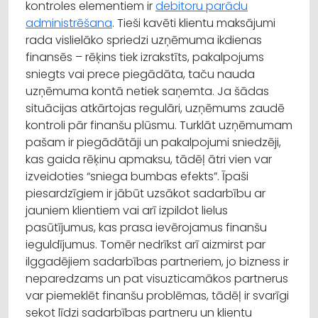
kontroles elementiem ir
debitoru parādu
administrēšana
. Tieši kavēti klientu maksājumi
rada vislielāko spriedzi uzņēmuma ikdienas
finansēs – rēķins tiek izrakstīts, pakalpojums
sniegts vai prece piegādāta, taču nauda
uzņēmuma kontā netiek saņemta. Ja šādas
situācijas atkārtojas regulāri, uzņēmums zaudē
kontroli pār finanšu plūsmu. Turklāt uzņēmumam
pašam ir piegādātāji un pakalpojumi sniedzēji,
kas gaida rēķinu apmaksu, tādēļ ātri vien var
izveidoties “sniega bumbas efekts”. Īpaši
piesardzīgiem ir jābūt uzsākot sadarbību ar
jauniem klientiem vai arī izpildot lielus
pasūtījumus, kas prasa ievērojamus finanšu
ieguldījumus. Tomēr nedrīkst arī aizmirst par
ilggadējiem sadarbības partneriem, jo bizness ir
neparedzams un pat visuzticamākos partnerus
var piemeklēt finanšu problēmas, tādēļ ir svarīgi
sekot līdzi sadarbības partneru un klientu