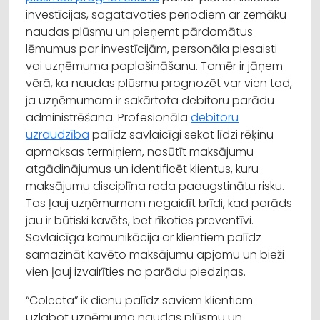
investīcijas, sagatavoties periodiem ar zemāku
naudas plūsmu un pieņemt pārdomātus
lēmumus par investīcijām, personāla piesaisti
vai uzņēmuma paplašināšanu. Tomēr ir jāņem
vērā, ka naudas plūsmu prognozēt var vien tad,
ja uzņēmumam ir sakārtota debitoru parādu
administrēšana. Profesionāla
debitoru
uzraudzība
palīdz savlaicīgi sekot līdzi rēķinu
apmaksas termiņiem, nosūtīt maksājumu
atgādinājumus un identificēt klientus, kuru
maksājumu disciplīna rada paaugstinātu risku.
Tas ļauj uzņēmumam negaidīt brīdi, kad parāds
jau ir būtiski kavēts, bet rīkoties preventīvi.
Savlaicīga komunikācija ar klientiem palīdz
samazināt kavēto maksājumu apjomu un bieži
vien ļauj izvairīties no parādu piedziņas.
“Colecta” ik dienu palīdz saviem klientiem
uzlabot uzņēmuma naudas plūsmu un