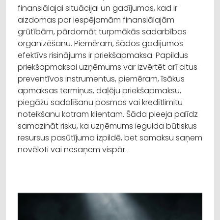
finansiālajai situācijai un gadījumos, kad ir
aizdomas par iespējamām finansiālajām
grūtībām, pārdomāt turpmākās sadarbības
organizēšanu. Piemēram, šādos gadījumos
efektīvs risinājums ir priekšapmaksa. Papildus
priekšapmaksai uzņēmums var izvērtēt arī citus
preventīvos instrumentus, piemēram, īsākus
apmaksas termiņus, daļēju priekšapmaksu,
piegāžu sadalīšanu posmos vai kredītlimitu
noteikšanu katram klientam. Šāda pieeja palīdz
samazināt risku, ka uzņēmums iegulda būtiskus
resursus pasūtījuma izpildē, bet samaksu saņem
novēloti vai nesaņem vispār.