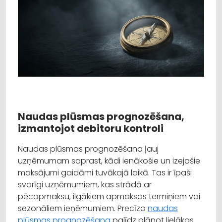
Naudas plūsmas prognozēšana,
izmantojot debitoru kontroli
Naudas plūsmas prognozēšana ļauj
uzņēmumam saprast, kādi ienākošie un izejošie
maksājumi gaidāmi tuvākajā laikā. Tas ir īpaši
svarīgi uzņēmumiem, kas strādā ar
pēcapmaksu, ilgākiem apmaksas termiņiem vai
sezonāliem ieņēmumiem. Precīza
naudas
plūsmas prognozēšana
palīdz plānot lielākas