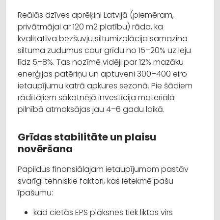
Reālās dzīves aprēķini Latvijā (piemēram,
privātmājai ar 120 m2 platību) rāda, ka
kvalitatīva bezšuvju siltumizolācija samazina
siltuma zudumus caur grīdu no 15–20% uz leju
līdz 5–8%. Tas nozīmē vidēji par 12% mazāku
enerģijas patēriņu un aptuveni 300–400 eiro
ietaupījumu katrā apkures sezonā. Pie šādiem
rādītājiem sākotnējā investīcija materiālā
pilnībā atmaksājas jau 4–6 gadu laikā.
Grīdas stabilitāte un plaisu
novēršana
Papildus finansiālajam ietaupījumam pastāv
svarīgi tehniskie faktori, kas ietekmē pašu
īpašumu:
kad cietās EPS plāksnes tiek liktas virs