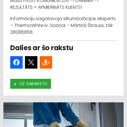
Mūsu moto: KOMUNIKĀCIJA -> DARBĪBA ->
REZULTĀTS = APMIERINĀTS KLIENTS!
Informāciju sagatavoja siltumizolācijas eksperts
– ThermoWhite.lv. Saziņai – Mārtiņš Štrauss, tālr.
28086868.
Dalies ar šo rakstu
UZ SARAKSTU