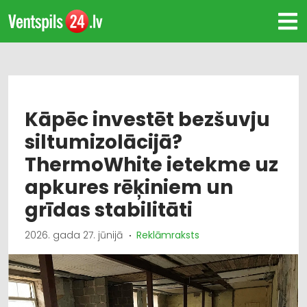
Kāpēc investēt bezšuvju
siltumizolācijā?
ThermoWhite ietekme uz
apkures rēķiniem un
grīdas stabilitāti
2026. gada 27. jūnijā
Reklāmraksts