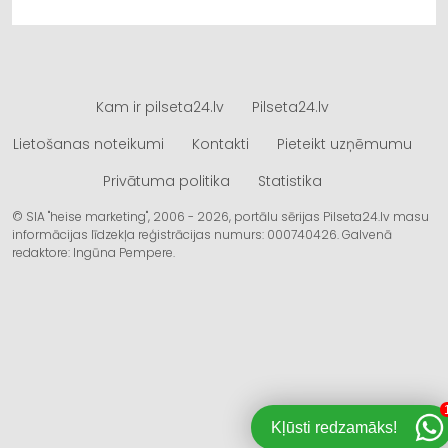
Kam ir pilseta24.lv
Pilseta24.lv
Lietošanas noteikumi
Kontakti
Pieteikt uzņēmumu
Privātuma politika
Statistika
© SIA "heise marketing", 2006 - 2026, portālu sērijas Pilseta24.lv masu
informācijas līdzekļa reģistrācijas numurs: 000740426. Galvenā
redaktore: Ingūna Pempere.
Kļūsti redzamāks!