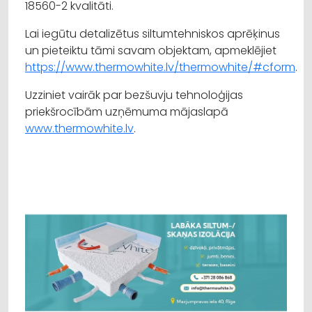
18560-2 kvalitāti.
Lai iegūtu detalizētus siltumtehniskos aprēķinus
un pieteiktu tāmi savam objektam, apmeklējiet
https://www.thermowhite.lv/thermowhite/#cform
.
Uzziniet vairāk par bezšuvju tehnoloģijas
priekšrocībām uzņēmuma mājaslapā
www.thermowhite.lv
.