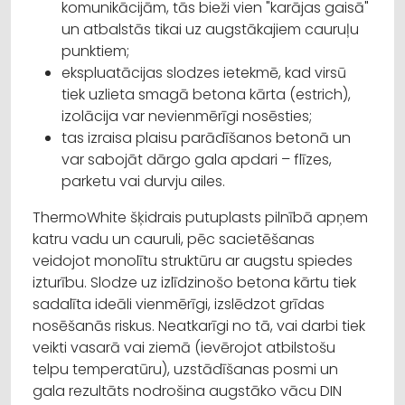
komunikācijām, tās bieži vien "karājas gaisā"
un atbalstās tikai uz augstākajiem cauruļu
punktiem;
ekspluatācijas slodzes ietekmē, kad virsū
tiek uzlieta smagā betona kārta (estrich),
izolācija var nevienmērīgi nosēsties;
tas izraisa plaisu parādīšanos betonā un
var sabojāt dārgo gala apdari – flīzes,
parketu vai durvju ailes.
ThermoWhite šķidrais putuplasts pilnībā apņem
katru vadu un cauruli, pēc sacietēšanas
veidojot monolītu struktūru ar augstu spiedes
izturību. Slodze uz izlīdzinošo betona kārtu tiek
sadalīta ideāli vienmērīgi, izslēdzot grīdas
nosēšanās riskus. Neatkarīgi no tā, vai darbi tiek
veikti vasarā vai ziemā (ievērojot atbilstošu
telpu temperatūru), uzstādīšanas posmi un
gala rezultāts nodrošina augstāko vācu DIN