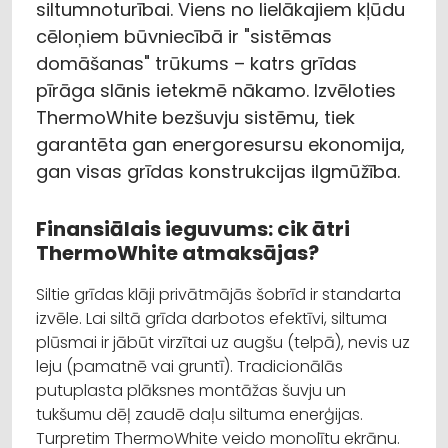
siltumnoturībai. Viens no lielākajiem kļūdu
cēloņiem būvniecībā ir "sistēmas
domāšanas" trūkums – katrs grīdas
pīrāga slānis ietekmē nākamo. Izvēloties
ThermoWhite bezšuvju sistēmu, tiek
garantēta gan energoresursu ekonomija,
gan visas grīdas konstrukcijas ilgmūžība.
Finansiālais ieguvums: cik ātri
ThermoWhite atmaksājas?
Siltie grīdas klāji privātmājās šobrīd ir standarta
izvēle. Lai siltā grīda darbotos efektīvi, siltuma
plūsmai ir jābūt virzītai uz augšu (telpā), nevis uz
leju (pamatnē vai gruntī). Tradicionālās
putuplasta plāksnes montāžas šuvju un
tukšumu dēļ zaudē daļu siltuma enerģijas.
Turpretim ThermoWhite veido monolītu ekrānu.