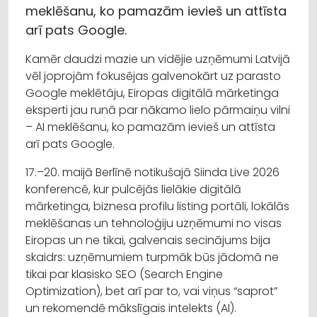
meklēšanu, ko pamazām ievieš un attīsta
arī pats Google.
Kamēr daudzi mazie un vidējie uzņēmumi Latvijā
vēl joprojām fokusējas galvenokārt uz parasto
Google meklētāju, Eiropas digitālā mārketinga
eksperti jau runā par nākamo lielo pārmaiņu vilni
– AI meklēšanu, ko pamazām ievieš un attīsta
arī pats Google.
17.–20. maijā Berlīnē notikušajā Siinda Live 2026
konferencē, kur pulcējās lielākie digitālā
mārketinga, biznesa profilu listing portāli, lokālās
meklēšanas un tehnoloģiju uzņēmumi no visas
Eiropas un ne tikai, galvenais secinājums bija
skaidrs: uzņēmumiem turpmāk būs jādomā ne
tikai par klasisko SEO (Search Engine
Optimization), bet arī par to, vai viņus “saprot”
un rekomendē mākslīgais intelekts (AI).