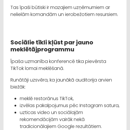
Tas īpaši būtiski ir mazajiem uzņēmumiem ar
nelielām komandām un ierobežotiem resursiem.
Sociālie tīkli kļūst par jauno
meklētājprogrammu
Īpaša uzmanība konferencē tika pievērsta
TikTok lomai meklēšanā.
Runātāji uzsvēra, ka jaunākā auditorija arvien
biežāk:
meklē restorānus TikTok,
izvēlas pakalpojumus pēc Instagram satura,
uzticas video un sociālajām
rekomendācijām vairāk nekā
tradicionālajiem Google rezultātiem.