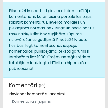
Pilseta24.lv neatbild pievienotajiem lasītāju
komentāriem, kā arī aicina portāla lasītājus,
rakstot komentārus, ievērot morāles un
pieklājības normas, nekurināt un neaicināt uz
rasu naidu, iztikt bez rupjībām. Lūguma
neievērošanas gadījumā Pilseta24.lv patur
tiesības liegt komentēšanas iespēju.
Komentāros publicējamā teksta garums ir
ierobežots līdz 1000 zīmēm. Nereģistrētiem
lietotājiem ir aizliegta HTML un hipersaišu
publicēšana!
Komentāri
(19)
Pievienot komentāru anonīmi