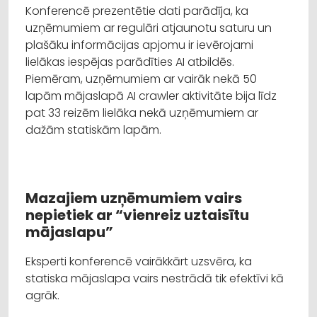
Konferencē prezentētie dati parādīja, ka
uzņēmumiem ar regulāri atjaunotu saturu un
plašāku informācijas apjomu ir ievērojami
lielākas iespējas parādīties AI atbildēs.
Piemēram, uzņēmumiem ar vairāk nekā 50
lapām mājaslapā AI crawler aktivitāte bija līdz
pat 33 reizēm lielāka nekā uzņēmumiem ar
dažām statiskām lapām.
Mazajiem uzņēmumiem vairs
nepietiek ar “vienreiz uztaisītu
mājaslapu”
Eksperti konferencē vairākkārt uzsvēra, ka
statiska mājaslapa vairs nestrādā tik efektīvi kā
agrāk.