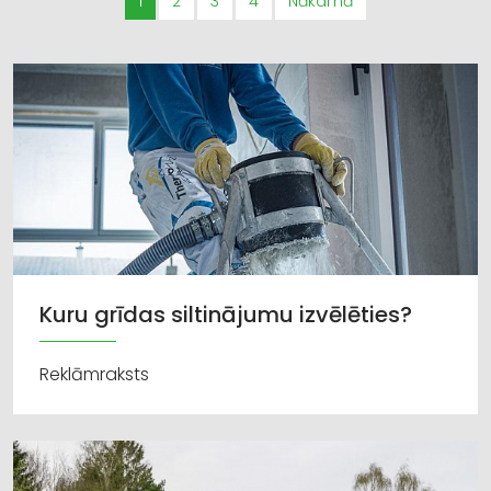
1
2
3
4
Nākamā
Kuru grīdas siltinājumu izvēlēties?
Reklāmraksts