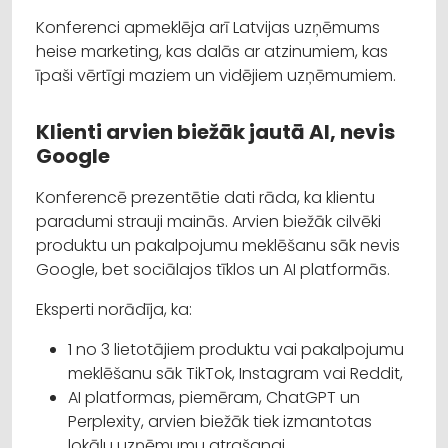
Konferenci apmeklēja arī Latvijas uzņēmums
heise marketing, kas dalās ar atzinumiem, kas
īpaši vērtīgi maziem un vidējiem uzņēmumiem.
Klienti arvien biežāk jautā AI, nevis
Google
Konferencē prezentētie dati rāda, ka klientu
paradumi strauji mainās. Arvien biežāk cilvēki
produktu un pakalpojumu meklēšanu sāk nevis
Google, bet sociālajos tīklos un AI platformās.
Eksperti norādīja, ka:
1 no 3 lietotājiem produktu vai pakalpojumu
meklēšanu sāk TikTok, Instagram vai Reddit,
AI platformas, piemēram, ChatGPT un
Perplexity, arvien biežāk tiek izmantotas
lokālu uzņēmumu atrašanai,