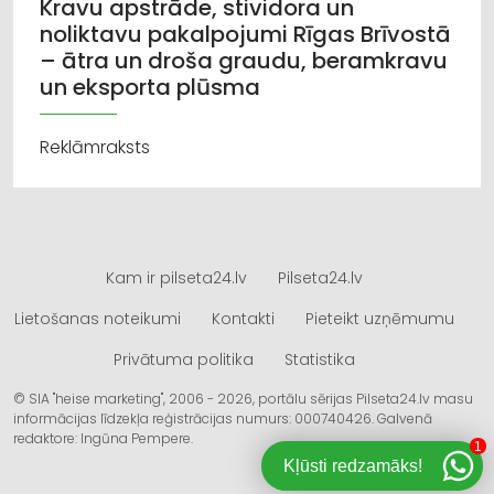
Kravu apstrāde, stividora un
noliktavu pakalpojumi Rīgas Brīvostā
– ātra un droša graudu, beramkravu
un eksporta plūsma
Reklāmraksts
Kam ir pilseta24.lv
Pilseta24.lv
Lietošanas noteikumi
Kontakti
Pieteikt uzņēmumu
Privātuma politika
Statistika
© SIA "heise marketing", 2006 - 2026, portālu sērijas Pilseta24.lv masu
informācijas līdzekļa reģistrācijas numurs: 000740426. Galvenā
redaktore: Ingūna Pempere.
1
Kļūsti redzamāks!