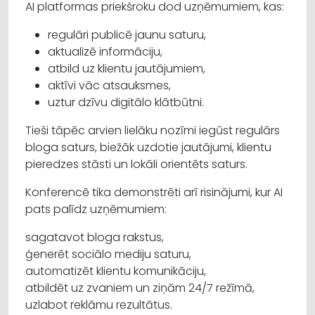
AI platformas priekšroku dod uzņēmumiem, kas:
regulāri publicē jaunu saturu,
aktualizē informāciju,
atbild uz klientu jautājumiem,
aktīvi vāc atsauksmes,
uztur dzīvu digitālo klātbūtni.
Tieši tāpēc arvien lielāku nozīmi iegūst regulārs
bloga saturs, biežāk uzdotie jautājumi, klientu
pieredzes stāsti un lokāli orientēts saturs.
Konferencē tika demonstrēti arī risinājumi, kur AI
pats palīdz uzņēmumiem:
sagatavot bloga rakstus,
ģenerēt sociālo mediju saturu,
automatizēt klientu komunikāciju,
atbildēt uz zvaniem un ziņām 24/7 režīmā,
uzlabot reklāmu rezultātus.