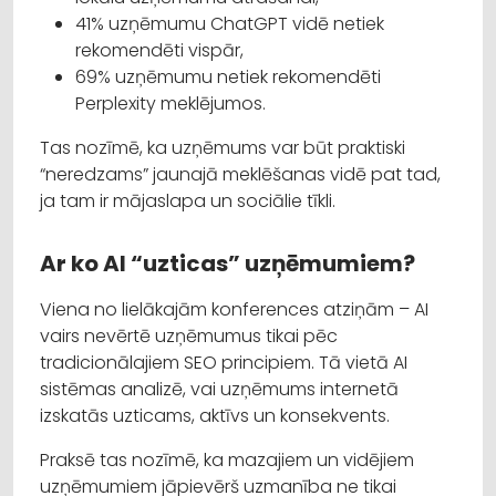
41% uzņēmumu ChatGPT vidē netiek
rekomendēti vispār,
69% uzņēmumu netiek rekomendēti
Perplexity meklējumos.
Tas nozīmē, ka uzņēmums var būt praktiski
“neredzams” jaunajā meklēšanas vidē pat tad,
ja tam ir mājaslapa un sociālie tīkli.
Ar ko AI “uzticas” uzņēmumiem?
Viena no lielākajām konferences atziņām – AI
vairs nevērtē uzņēmumus tikai pēc
tradicionālajiem SEO principiem. Tā vietā AI
sistēmas analizē, vai uzņēmums internetā
izskatās uzticams, aktīvs un konsekvents.
Praksē tas nozīmē, ka mazajiem un vidējiem
uzņēmumiem jāpievērš uzmanība ne tikai