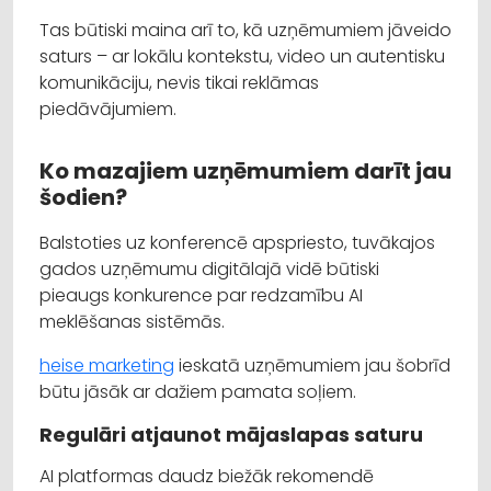
Tas būtiski maina arī to, kā uzņēmumiem jāveido
saturs – ar lokālu kontekstu, video un autentisku
komunikāciju, nevis tikai reklāmas
piedāvājumiem.
Ko mazajiem uzņēmumiem darīt jau
šodien?
Balstoties uz konferencē apspriesto, tuvākajos
gados uzņēmumu digitālajā vidē būtiski
pieaugs konkurence par redzamību AI
meklēšanas sistēmās.
heise marketing
ieskatā uzņēmumiem jau šobrīd
būtu jāsāk ar dažiem pamata soļiem.
Regulāri atjaunot mājaslapas saturu
AI platformas daudz biežāk rekomendē