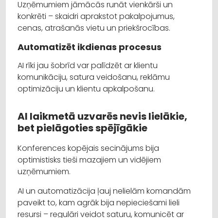
Uzņēmumiem jāmācās runāt vienkārši un
konkrēti – skaidri aprakstot pakalpojumus,
cenas, atrašanās vietu un priekšrocības.
Automatizēt ikdienas procesus
AI rīki jau šobrīd var palīdzēt ar klientu
komunikāciju, satura veidošanu, reklāmu
optimizāciju un klientu apkalpošanu.
AI laikmetā uzvarēs nevis lielākie,
bet pielāgoties spējīgākie
Konferences kopējais secinājums bija
optimistisks tieši mazajiem un vidējiem
uzņēmumiem.
AI un automatizācija ļauj nelielām komandām
paveikt to, kam agrāk bija nepieciešami lieli
resursi – regulāri veidot saturu, komunicēt ar