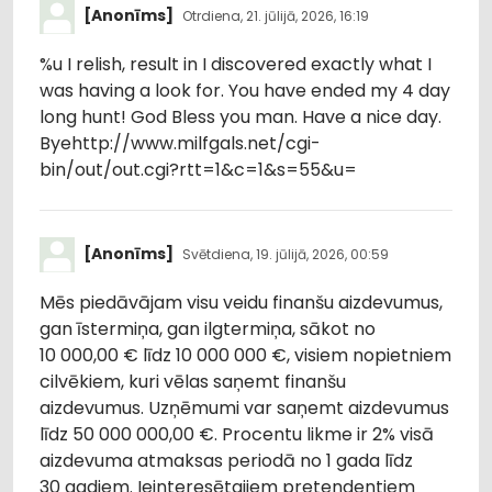
[Anonīms]
Otrdiena, 21. jūlijā, 2026, 16:19
%u I relish, result in I discovered exactly what I
was having a look for. You have ended my 4 day
long hunt! God Bless you man. Have a nice day.
Byehttp://www.milfgals.net/cgi-
bin/out/out.cgi?rtt=1&c=1&s=55&u=
[Anonīms]
Svētdiena, 19. jūlijā, 2026, 00:59
Mēs piedāvājam visu veidu finanšu aizdevumus,
gan īstermiņa, gan ilgtermiņa, sākot no
10 000,00 € līdz 10 000 000 €, visiem nopietniem
cilvēkiem, kuri vēlas saņemt finanšu
aizdevumus. Uzņēmumi var saņemt aizdevumus
līdz 50 000 000,00 €. Procentu likme ir 2% visā
aizdevuma atmaksas periodā no 1 gada līdz
30 gadiem. Ieinteresētajiem pretendentiem