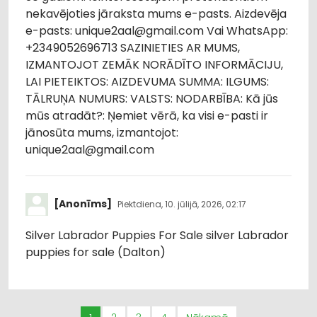
nekavējoties jāraksta mums e-pasts. Aizdevēja
e-pasts: unique2aal@gmail.com Vai WhatsApp:
+2349052696713 SAZINIETIES AR MUMS,
IZMANTOJOT ZEMĀK NORĀDĪTO INFORMĀCIJU,
LAI PIETEIKTOS: AIZDEVUMA SUMMA: ILGUMS:
TĀLRUŅA NUMURS: VALSTS: NODARBĪBA: Kā jūs
mūs atradāt?: Ņemiet vērā, ka visi e-pasti ir
jānosūta mums, izmantojot:
unique2aal@gmail.com
[Anonīms]
Piektdiena, 10. jūlijā, 2026, 02:17
Silver Labrador Puppies For Sale silver Labrador
puppies for sale (Dalton)