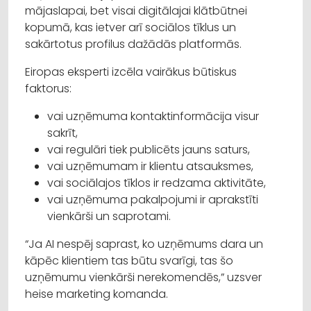
mājaslapai, bet visai digitālajai klātbūtnei
kopumā, kas ietver arī sociālos tīklus un
sakārtotus profilus dažādās platformās.
Eiropas eksperti izcēla vairākus būtiskus
faktorus:
vai uzņēmuma kontaktinformācija visur
sakrīt,
vai regulāri tiek publicēts jauns saturs,
vai uzņēmumam ir klientu atsauksmes,
vai sociālajos tīklos ir redzama aktivitāte,
vai uzņēmuma pakalpojumi ir aprakstīti
vienkārši un saprotami.
“Ja AI nespēj saprast, ko uzņēmums dara un
kāpēc klientiem tas būtu svarīgi, tas šo
uzņēmumu vienkārši nerekomendēs,” uzsver
heise marketing komanda.