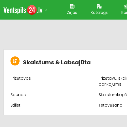
Ziņas
Katalogs
Ka
Skaistums & Labsajūta
Frizētavas
Frizētavu, sk
aprīkojums
Saunas
Skaistumkop
Stilisti
Tetovēšana