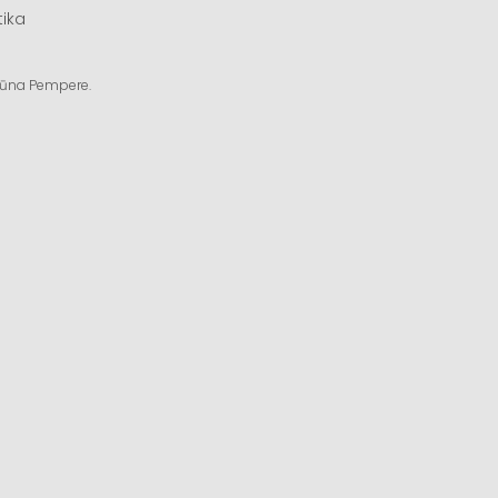
tika
ngūna Pempere.