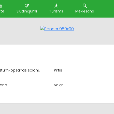
rte
Sludinājumi
Tūrisms
Meklēšana
aistumkopšanas salonu
Pirtis
šana
Solāriji