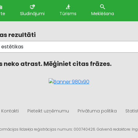
rte
Sludinājumi
Tūrisms
Meklēšana
s rezultāti
 neko atrast. Mēģiniet citas frāzes.
Kontakti
Pieteikt uzņēmumu
Privātuma politika
Statis
informācijas līdzekļa reģistrācijas numurs: 000740426. Galvenā redaktore: I