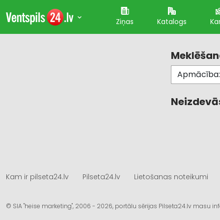
Ziņas
Katalogs
Ka
Meklēšana
Neizdevās
Kam ir pilseta24.lv
Pilseta24.lv
Lietošanas noteikumi
© SIA "heise marketing", 2006 - 2026, portālu sērijas Pilseta24.lv masu 