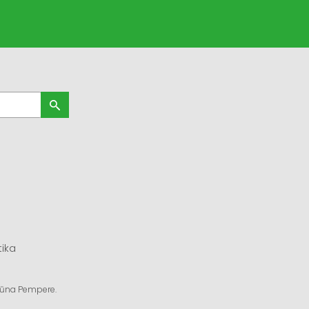
tika
ngūna Pempere.