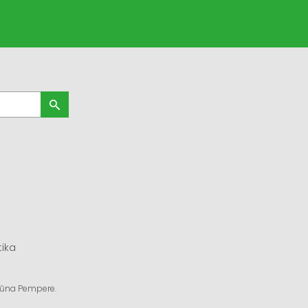
tika
ngūna Pempere.