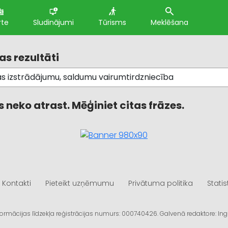
rte
Sludinājumi
Tūrisms
Meklēšana
s rezultāti
 neko atrast. Mēģiniet citas frāzes.
Kontakti
Pieteikt uzņēmumu
Privātuma politika
Statis
informācijas līdzekļa reģistrācijas numurs: 000740426. Galvenā redaktore: I