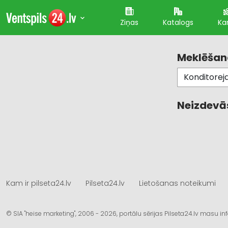
Ziņas
Katalogs
Ka
Meklēšana
Neizdevās
Kam ir pilseta24.lv
Pilseta24.lv
Lietošanas noteikumi
© SIA "heise marketing", 2006 - 2026, portālu sērijas Pilseta24.lv masu 