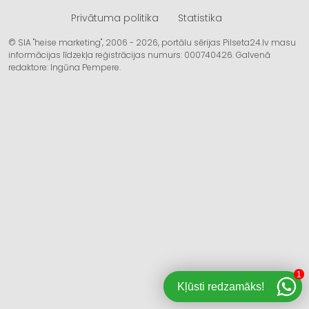
Privātuma politika
Statistika
© SIA "heise marketing", 2006 - 2026, portālu sērijas Pilseta24.lv masu
informācijas līdzekļa reģistrācijas numurs: 000740426. Galvenā
redaktore: Ingūna Pempere.
1
Kļūsti redzamāks!