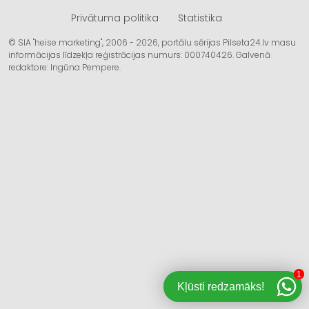
Privātuma politika
Statistika
© SIA "heise marketing", 2006 - 2026, portālu sērijas Pilseta24.lv masu
informācijas līdzekļa reģistrācijas numurs: 000740426. Galvenā
redaktore: Ingūna Pempere.
1
Kļūsti redzamāks!