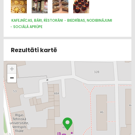
Sociālā aprūpe
Ēdināšanas uzņēmumi
KAFEJNĪCAS, BĀRI, RESTORĀNI
BIEDRĪBAS, NODIBINĀJUMI
SOCIĀLĀ APRŪPE
PSIHOLOGA, PSIHIATRA UN PSIHOTERAPEITA PAKALPOJUMI
PASĀKUMU ORGANIZĒŠANA, ATRIBŪTIKA
ĒDINĀŠANAS UZŅĒMUMI
Rezultāti kartē
+
−