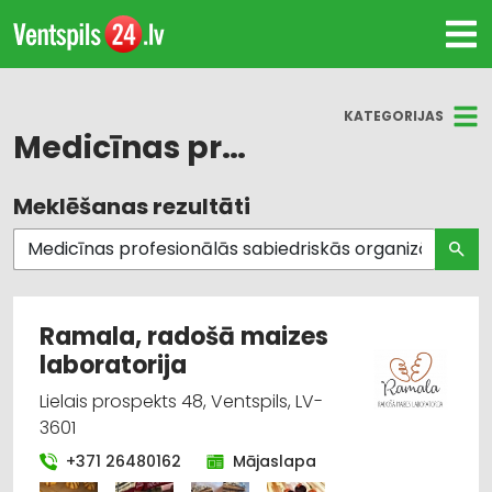
KATEGORIJAS
Medicīnas profesionālās sabiedriskās organizācijas: sabiedriskie fondi
Meklēšanas rezultāti
Visas nozares
Biedrības, nodibinājumi
Kafejnīcas, bāri, restorāni
Ramala, radošā maizes
laboratorija
Pasākumu organizēšana, atribūtika
Lielais prospekts 48, Ventspils, LV-
Psihologa, psihiatra un psihoterapeita
3601
pakalpojumi
+371 26480162
Mājaslapa