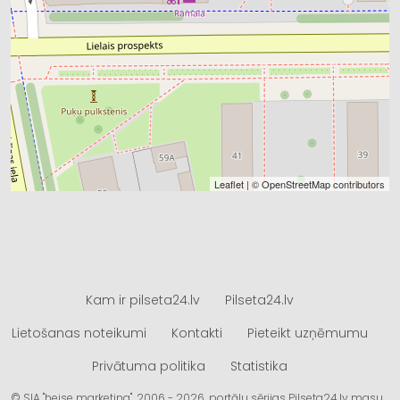
Leaflet
| ©
OpenStreetMap
contributors
Kam ir pilseta24.lv
Pilseta24.lv
Lietošanas noteikumi
Kontakti
Pieteikt uzņēmumu
Privātuma politika
Statistika
© SIA "heise marketing", 2006 - 2026, portālu sērijas Pilseta24.lv masu