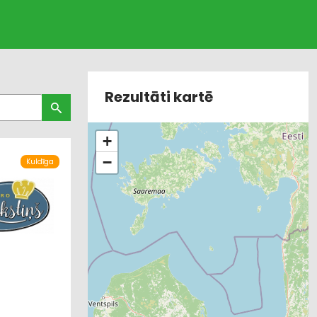
Rezultāti kartē
+
−
Kuldīga