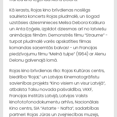
Kā ierasts, Rojas kino brīvdienas noslēgs
saulrieta koncerts Rojas pludmalē, un šogad
uzstāsies dziesminieces Melisa Debora Kaškura
un Anta Eņģele, izpildot dziesmas arī no latviešu
animācijas filmām. Demonstrēs filmu “Straume” -
turpat pludmalē varēs apskatīties filmas
komandas saņemtās balvas! - un Francijas
piedzīvojumu filmu “Melnā tulpe” (1964) ar Alenu
Delonu galvenajā lomā.
Rojas kino brīvdienas rīko: Rojas Kultūras centrs,
biedrība “RojaL” un Latvijas Kinematogrāfistu
savienības projekts “Kino visiem un visur Latvijā”,
atbalsta Talsu novada pašvaldība, VKKF,
Francijas Institūts Latvijā, Latvijas Valsts
kinofotofonodokumentu arhīvs, Nacionālais
Kino centrs, SIA “Astarte - Nafta”, sadarbības
partneri: Rojas Jūras un zvejniecības muzejs,