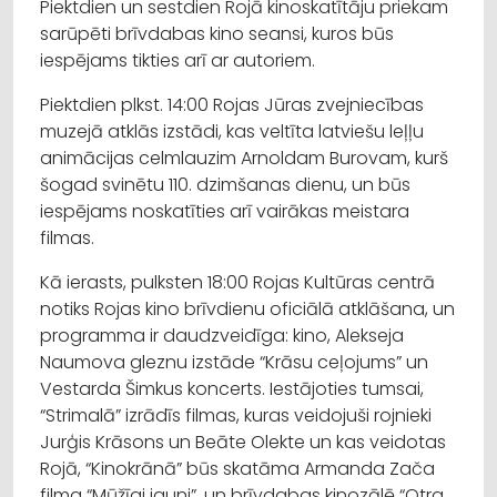
Piektdien un sestdien Rojā kinoskatītāju priekam
sarūpēti brīvdabas kino seansi, kuros būs
iespējams tikties arī ar autoriem.
Piektdien plkst. 14:00 Rojas Jūras zvejniecības
muzejā atklās izstādi, kas veltīta latviešu leļļu
animācijas celmlauzim Arnoldam Burovam, kurš
šogad svinētu 110. dzimšanas dienu, un būs
iespējams noskatīties arī vairākas meistara
filmas.
Kā ierasts, pulksten 18:00 Rojas Kultūras centrā
notiks Rojas kino brīvdienu oficiālā atklāšana, un
programma ir daudzveidīga: kino, Alekseja
Naumova gleznu izstāde “Krāsu ceļojums” un
Vestarda Šimkus koncerts. Iestājoties tumsai,
“Strimalā” izrādīs filmas, kuras veidojuši rojnieki
Jurģis Krāsons un Beāte Olekte un kas veidotas
Rojā, “Kinokrānā” būs skatāma Armanda Zača
filma “Mūžīgi jauni”, un brīvdabas kinozālē “Otra