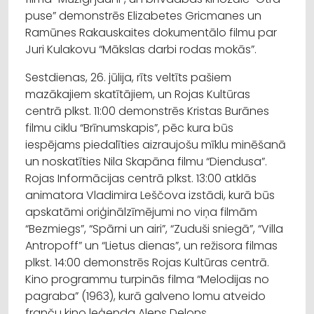
puse” demonstrēs Elizabetes Gricmanes un
Ramūnes Rakauskaites dokumentālo filmu par
Juri Kulakovu “Mākslas darbi rodas mokās”.
Sestdienas, 26. jūlija, rīts veltīts pašiem
mazākajiem skatītājiem, un Rojas Kultūras
centrā plkst. 11:00 demonstrēs Kristas Burānes
filmu ciklu “Brīnumskapis”, pēc kura būs
iespējams piedalīties aizraujošu mīklu minēšanā
un noskatīties Nila Skapāna filmu “Diendusa”.
Rojas Informācijas centrā plkst. 13:00 atklās
animatora Vladimira Leščova izstādi, kurā būs
apskatāmi oriģinālzīmējumi no viņa filmām
“Bezmiegs”, “Spārni un airi”, “Zuduši sniegā”, “Villa
Antropoff” un “Lietus dienas”, un režisora filmas
plkst. 14:00 demonstrēs Rojas Kultūras centrā.
Kino programmu turpinās filma “Melodijas no
pagraba” (1963), kurā galveno lomu atveido
franču kino leģenda Alens Delons.