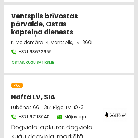
Ventspils brīvostas
pārvalde, Ostas
kapteiņa dienests
K. Valdemāra 14, Ventspils, LV-3601
+371 63622669
OSTAS, KUĢU SATIKSME
Rīga
Nafta LV, SIA
Lubānas 66 - 317, Rīga, LV-1073
+371 67113040
Mājaslapa
Degviela: apkures degviela,
kuģu
degviela, marķētā