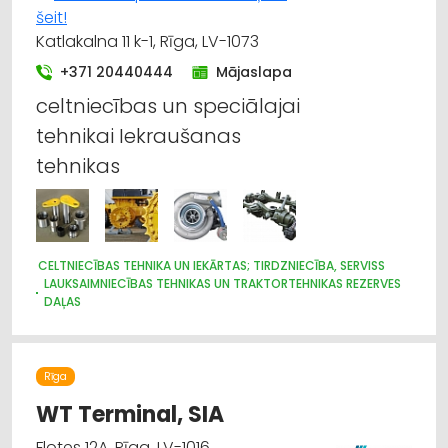
šeit!
Katlakalna 11 k-1, Rīga, LV-1073
+371 20440444
Mājaslapa
celtniecības un speciālajai
tehnikai Iekraušanas
tehnikas
CELTNIECĪBAS TEHNIKA UN IEKĀRTAS; TIRDZNIECĪBA, SERVISS
LAUKSAIMNIECĪBAS TEHNIKAS UN TRAKTORTEHNIKAS REZERVES
DAĻAS
HIDRAULISKĀS UN PNEIMATISKĀS IERĪCES
MEŽKOPĪBAS UN MEŽIZSTRĀDES TEHNIKA
KRAVAS AUTO, APKOPE UN REZERVES DAĻAS
Rīga
IEKRAUŠANAS UN IZKRAUŠANAS TEHNIKA
LAUKSAIMNIECĪBAS TEHNIKAS UN TRAKTORTEHNIKAS
WT Terminal, SIA
LABOŠANA, REMONTS
DZINĒJI, MOTORI, TO REMONTS
Flotes 12A, Rīga, LV-1016