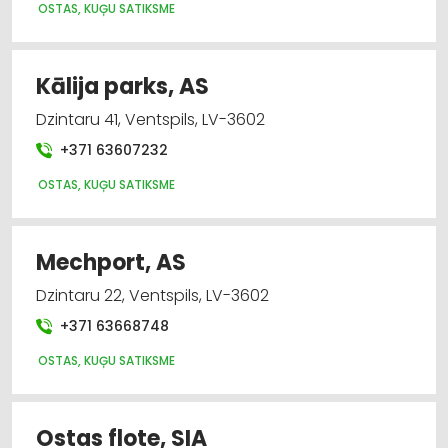
OSTAS, KUĢU SATIKSME
Degvielas, naftas produktu vairumtirdzniecība
Dzinēji, motori, to remonts
Kālija parks, AS
Dzintaru 41, Ventspils, LV-3602
Hidrauliskās un pneimatiskās ierīces
+371 63607232
Iekraušanas un izkraušanas tehnika
OSTAS, KUĢU SATIKSME
Kravas auto, apkope un rezerves daļas
Mechport, AS
Kravu pārvadājumi: dzelzceļa
Dzintaru 22, Ventspils, LV-3602
+371 63668748
OSTAS, KUĢU SATIKSME
Ostas flote, SIA