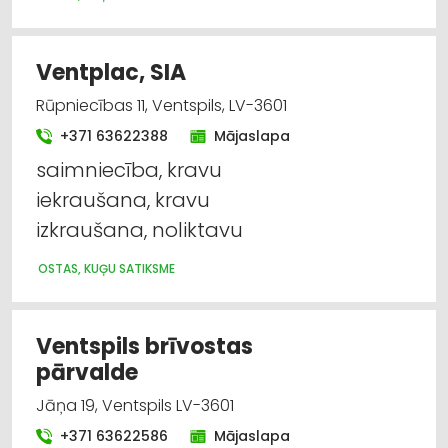
Ventplac, SIA
Rūpniecības 11, Ventspils, LV-3601
+371 63622388
Mājaslapa
saimniecība, kravu
iekraušana, kravu
izkraušana, noliktavu
OSTAS, KUĢU SATIKSME
Ventspils brīvostas
pārvalde
Jāņa 19, Ventspils LV-3601
+371 63622586
Mājaslapa