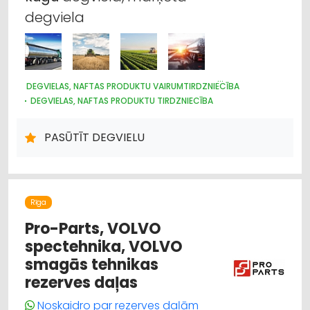
degviela
DEGVIELAS, NAFTAS PRODUKTU VAIRUMTIRDZNIECĪBA
DEGVIELAS, NAFTAS PRODUKTU TIRDZNIECĪBA
DEGVIELAS, NAFTAS PRODUKTU UZGLABĀŠANA UN
TRANSPORTĒŠANA
PASŪTĪT DEGVIELU
KURINĀMAIS
Rīga
Pro-Parts, VOLVO
spectehnika, VOLVO
smagās tehnikas
rezerves daļas
Noskaidro par rezerves daļām