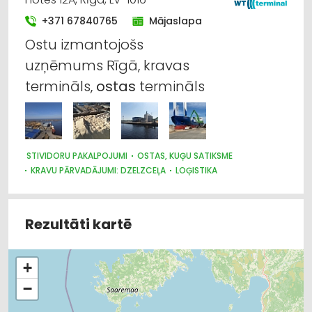
TRAKTORTEHNIKAS UZRAUDZĪBA
OSTAS, KUĢU SATIKSME
+371 67840765
Mājaslapa
Ostu izmantojošs
uzņēmums Rīgā, kravas
termināls,
ostas
termināls
STIVIDORU PAKALPOJUMI
OSTAS, KUĢU SATIKSME
KRAVU PĀRVADĀJUMI: DZELZCEĻA
LOĢISTIKA
Rezultāti kartē
+
−