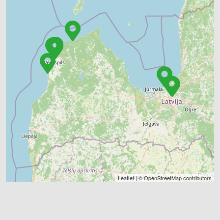
Leaflet
| ©
OpenStreetMap
contributors