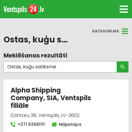
KATEGORIJAS
Ostas, kuģu satiksme
Meklēšanas rezultāti
Visas nozares
Ostas, kuģu satiksme
Celtniecības tehnika un iekārtas; tirdzniecība,
Alpha Shipping
serviss
Company, SIA, Ventspils
filiāle
Degvielas, naftas produktu tirdzniecība
Dzintaru 38, Ventspils, LV-3602
Degvielas, naftas produktu uzglabāšana un
+371 63681111
Mājaslapa
transportēšana