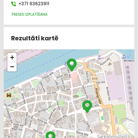
+371 63623911
PRESES IZPLATĪŠANA
Rezultāti kartē
+
−