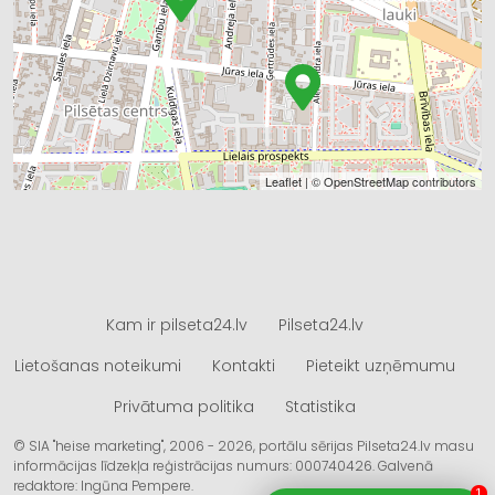
Leaflet
| ©
OpenStreetMap
contributors
Kam ir pilseta24.lv
Pilseta24.lv
Lietošanas noteikumi
Kontakti
Pieteikt uzņēmumu
Privātuma politika
Statistika
© SIA "heise marketing", 2006 - 2026, portālu sērijas Pilseta24.lv masu
informācijas līdzekļa reģistrācijas numurs: 000740426. Galvenā
redaktore: Ingūna Pempere.
1