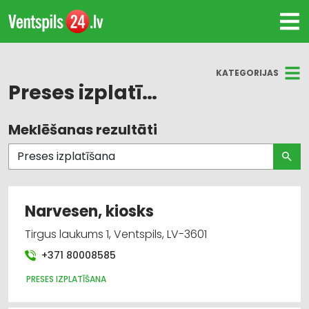
KATEGORIJAS
Preses izplatīšana
Meklēšanas rezultāti
Visas nozares
Preses izplatīšana
Narvesen, kiosks
Tirgus laukums 1, Ventspils, LV-3601
+371 80008585
PRESES IZPLATĪŠANA