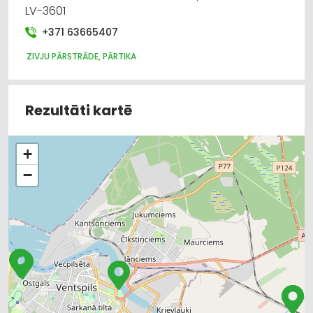
LV-3601
+371 63665407
ZIVJU PĀRSTRĀDE, PĀRTIKA
Rezultāti kartē
+
−