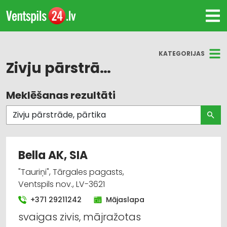
KATEGORIJAS
Zivju pārstrāde, pārtika
Meklēšanas rezultāti
Visas nozares
Zivju pārstrāde, pārtika
Bella AK, SIA
"Tauriņi", Tārgales pagasts,
Ventspils nov., LV-3621
+371 29211242
Mājaslapa
svaigas zivis, mājražotas