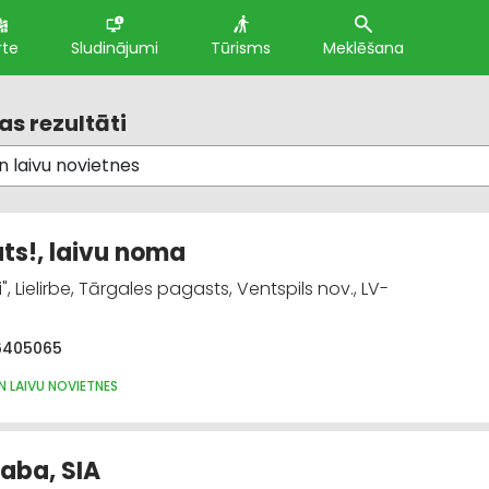
rte
Sludinājumi
Tūrisms
Meklēšana
s rezultāti
ats!, laivu noma
", Lielirbe, Tārgales pagasts, Ventspils nov., LV-
6405065
N LAIVU NOVIETNES
aba, SIA