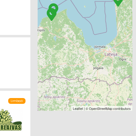
Limbaži
Leaflet
| ©
OpenStreetMap
contributors