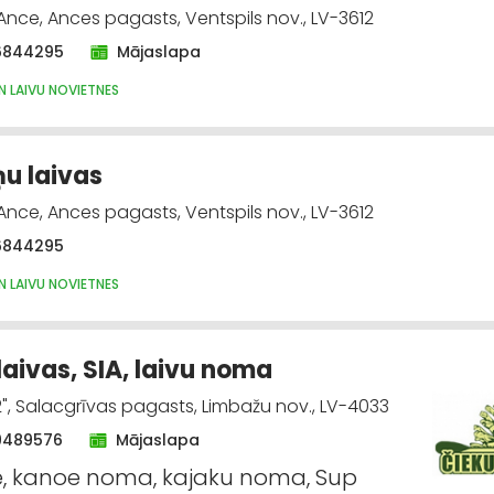
, Ance, Ances pagasts, Ventspils nov., LV-3612
6844295
Mājaslapa
N LAIVU NOVIETNES
ņu laivas
, Ance, Ances pagasts, Ventspils nov., LV-3612
6844295
N LAIVU NOVIETNES
laivas, SIA, laivu noma
 2", Salacgrīvas pagasts, Limbažu nov., LV-4033
9489576
Mājaslapa
e, kanoe noma, kajaku noma, Sup