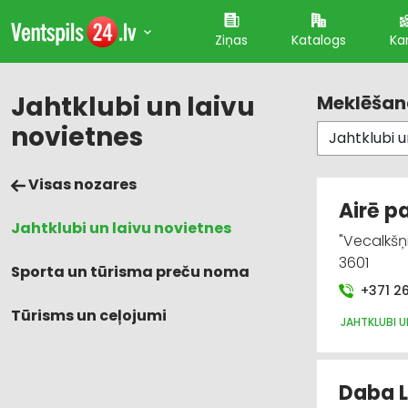
Ziņas
Katalogs
Ka
Jahtklubi un laivu
Meklēšana
novietnes
Visas nozares
Airē p
Jahtklubi un laivu novietnes
"Vecalkšņi
3601
Sporta un tūrisma preču noma
+371 2
Tūrisms un ceļojumi
JAHTKLUBI U
Daba L