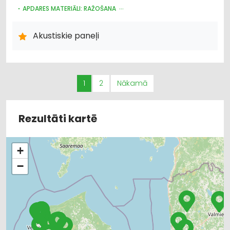
APDARES MATERIĀLI: RAŽOŠANA
APDARES MATERIĀLI: TIRDZNIECĪBA
APDARES MATERIĀLI: VAIRUMTIRDZNIECĪBA
Akustiskie paneļi
DIZAINS UN INTERJERS; PRIEKŠMETI UN PAKALPOJUMI
BŪVMATERIĀLU, BŪVKONSTRUKCIJU RAŽOŠANA
BŪVMATERIĀLU, BŪVKONSTRUKCIJU TIRDZNIECĪBA
1
2
Nākamā
Rezultāti kartē
+
−