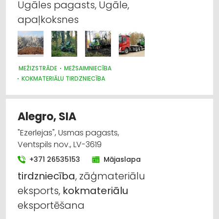
Ugāles pagasts, Ugāle,
Iekraušanas un izkraušanas tehnika
apaļkoksnes
Kravu pārvadājumi: auto
Apdares materiāli: tirdzniecība
MEŽIZSTRĀDE
MEŽSAIMNIECĪBA
KOKMATERIĀLU TIRDZNIECĪBA
Būvmateriālu, būvkonstrukciju tirdzniecība
Apdares materiāli: ražošana
Alegro, SIA
"Ezerlejas", Usmas pagasts,
Ventspils nov., LV-3619
+371 26535153
Mājaslapa
tirdzniecība
, zāģmateriālu
eksports,
kokmateriālu
eksportēšana