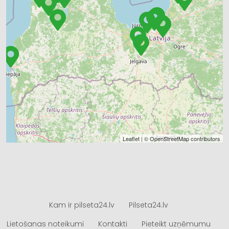
Leaflet
| ©
OpenStreetMap
contributors
Kam ir pilseta24.lv
Pilseta24.lv
Lietošanas noteikumi
Kontakti
Pieteikt uzņēmumu