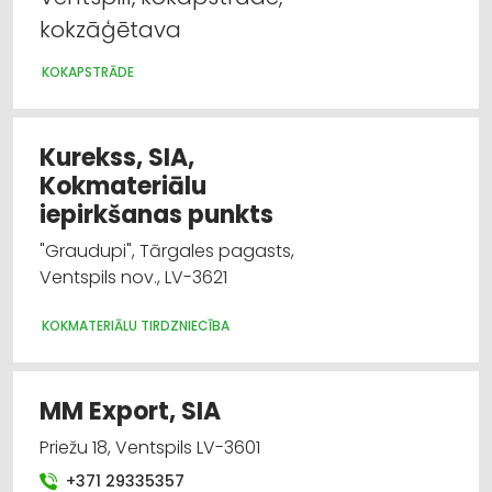
kokzāģētava
KOKAPSTRĀDE
Kurekss, SIA,
Kokmateriālu
iepirkšanas punkts
"Graudupi", Tārgales pagasts,
Ventspils nov., LV-3621
KOKMATERIĀLU TIRDZNIECĪBA
MM Export, SIA
Priežu 18, Ventspils LV-3601
+371 29335357