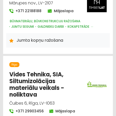
Mārupes nov., LV-2107
+371 22188188
Mājaslapa
BŪVMATERIĀLU, BŪVKONSTRUKCIJU RAŽOŠANA
JUMTU SEGUMI
GALDNIEKU DARBI
KOKAPSTRĀDE
KOKMATERIĀLU TIRDZNIECĪBA
ARHITEKTŪRA, PROJEKTĒŠANA
JUMIĶU DARBI
Jumta kopņu ražošana
BŪVMATERIĀLU, BŪVKONSTRUKCIJU TIRDZNIECĪBA
BŪVMATERIĀLU, BŪVKONSTRUKCIJU VAIRUMTIRDZNIECĪBA
PIRTIS
Rīga
Vides Tehnika, SIA,
Siltumizolācijas
materiālu veikals -
noliktava
Čuibes 6, Rīga, LV-1063
+371 29903456
Mājaslapa