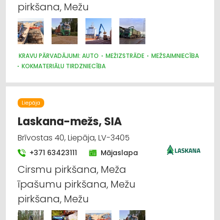
pirkšana, Mežu
KRAVU PĀRVADĀJUMI: AUTO
MEŽIZSTRĀDE
MEŽSAIMNIECĪBA
KOKMATERIĀLU TIRDZNIECĪBA
MEŽKOPĪBAS UN MEŽIZSTRĀDES TEHNIKA
KOKAPSTRĀDE
Liepāja
Laskana-mežs, SIA
Brīvostas 40, Liepāja, LV-3405
+371 63423111
Mājaslapa
Cirsmu pirkšana, Meža
īpašumu pirkšana, Mežu
pirkšana, Mežu