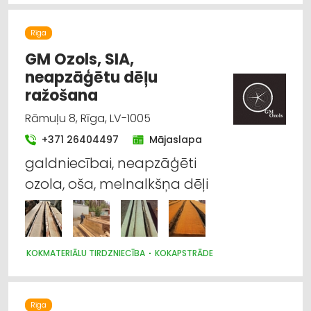
Rīga
GM Ozols, SIA,
neapzāģētu dēļu
ražošana
Rāmuļu 8, Rīga, LV-1005
+371 26404497
Mājaslapa
galdniecībai, neapzāģēti
ozola, oša, melnalkšņa dēļi
KOKMATERIĀLU TIRDZNIECĪBA
KOKAPSTRĀDE
Rīga