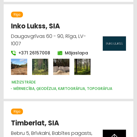
LAUKSAIMNIECĪBAS TEHNIKAS UN TRAKTORTEHNIKAS
LABOŠANA, REMONTS
Rīga
CELTNIECĪBAS TEHNIKA UN IEKĀRTAS; NOMA
Inko Lukss, SIA
Daugavgrīvas 60 - 90, Rīga, LV-
1007
+371 26157008
Mājaslapa
MEŽIZSTRĀDE
MĒRNIECĪBA, ĢEODĒZIJA, KARTOGRĀFIJA, TOPOGRĀFIJA
Rīga
Timberlat, SIA
Bebru 5, Brīvkalni, Babītes pagasts,