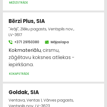
MEŽIZSTRĀDE
Bērzi Plus, SIA
"Arāji", Zlēku pagasts, Ventspils nov.,
LV-3617
+371 29150380
Mājaslapa
Kokmateriālu
, cirsmu,
zāģētavu koksnes atliekas -
iepirkšana.
KOKAPSTRĀDE
Goldak, SIA
Ventava, Ventas 1, Vārves pagasts,
Ventspils nov. LV-3623