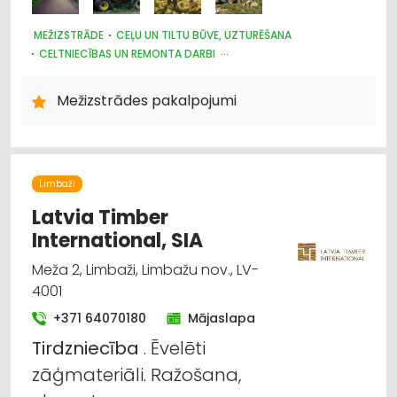
MEŽIZSTRĀDE
CEĻU UN TILTU BŪVE, UZTURĒŠANA
CELTNIECĪBAS UN REMONTA DARBI
IEKRAUŠANAS UN IZKRAUŠANAS TEHNIKA
MEŽKOPĪBAS UN MEŽIZSTRĀDES TEHNIKA
MEŽSAIMNIECĪBA
Mežizstrādes pakalpojumi
CELTNIECĪBAS TEHNIKA UN IEKĀRTAS; NOMA
ATKRITUMU IZVEŠANA, KONTEINERU NOMA
GRANTS, SMILTS, AKMENS IEGUVE
KRAVU PĀRVADĀJUMI: AUTO
Limbaži
Latvia Timber
International, SIA
Meža 2, Limbaži, Limbažu nov., LV-
4001
+371 64070180
Mājaslapa
Tirdzniecība
. Ēvelēti
zāģmateriāli. Ražošana,