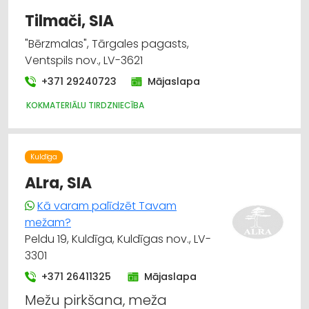
Tilmači, SIA
"Bērzmalas", Tārgales pagasts,
Ventspils nov., LV-3621
+371 29240723
Mājaslapa
KOKMATERIĀLU TIRDZNIECĪBA
Kuldīga
ALra, SIA
Kā varam palīdzēt Tavam
mežam?
Peldu 19, Kuldīga, Kuldīgas nov., LV-
3301
+371 26411325
Mājaslapa
Mežu pirkšana, meža