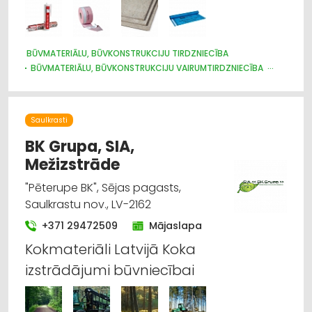
BŪVMATERIĀLU, BŪVKONSTRUKCIJU TIRDZNIECĪBA
BŪVMATERIĀLU, BŪVKONSTRUKCIJU VAIRUMTIRDZNIECĪBA
CELTNIECĪBAS UN REMONTA DARBI
APDARES MATERIĀLI: VAIRUMTIRDZNIECĪBA
SILTUMIZOLĀCIJAS DARBI
APDARES MATERIĀLI: TIRDZNIECĪBA
Saulkrasti
IEKRAUŠANAS UN IZKRAUŠANAS TEHNIKA
METĀLA TIRDZNIECĪBA
BK Grupa, SIA,
Mežizstrāde
"Pēterupe BK", Sējas pagasts,
Saulkrastu nov., LV-2162
+371 29472509
Mājaslapa
Kokmateriāli Latvijā Koka
izstrādājumi būvniecībai