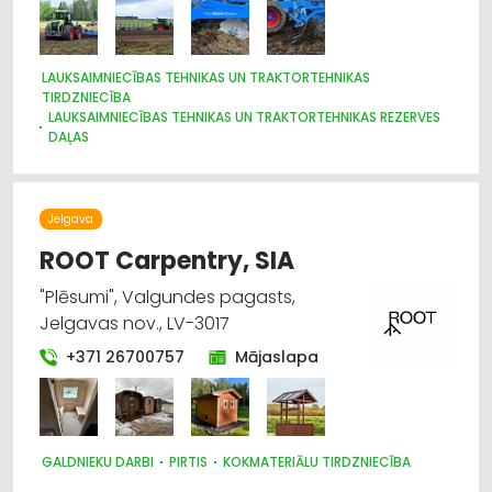
LAUKSAIMNIECĪBAS TEHNIKAS UN TRAKTORTEHNIKAS
TIRDZNIECĪBA
LAUKSAIMNIECĪBAS TEHNIKAS UN TRAKTORTEHNIKAS REZERVES
DAĻAS
LAUKSAIMNIECĪBAS TEHNIKAS UN TRAKTORTEHNIKAS
LABOŠANA, REMONTS
CELTNIECĪBAS TEHNIKA UN IEKĀRTAS; TIRDZNIECĪBA, SERVISS
Jelgava
IEKRAUŠANAS UN IZKRAUŠANAS TEHNIKA
MEŽKOPĪBAS UN MEŽIZSTRĀDES TEHNIKA
ROOT Carpentry, SIA
"Plēsumi", Valgundes pagasts,
Jelgavas nov., LV-3017
+371 26700757
Mājaslapa
GALDNIEKU DARBI
PIRTIS
KOKMATERIĀLU TIRDZNIECĪBA