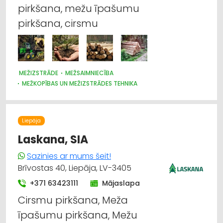
pirkšana, mežu īpašumu
pirkšana, cirsmu
MEŽIZSTRĀDE
MEŽSAIMNIECĪBA
MEŽKOPĪBAS UN MEŽIZSTRĀDES TEHNIKA
KRAVU PĀRVADĀJUMI: AUTO
AUTOTRANSPORTS
IEKRAUŠANAS UN IZKRAUŠANAS TEHNIKA
KOKMATERIĀLU TIRDZNIECĪBA
NEKUSTAMAIS ĪPAŠUMS
Liepāja
AUTO TRANSPORTĒŠANA AR TREILERIEM
Laskana, SIA
Sazinies ar mums šeit!
Brīvostas 40, Liepāja, LV-3405
+371 63423111
Mājaslapa
Cirsmu pirkšana, Meža
īpašumu pirkšana, Mežu