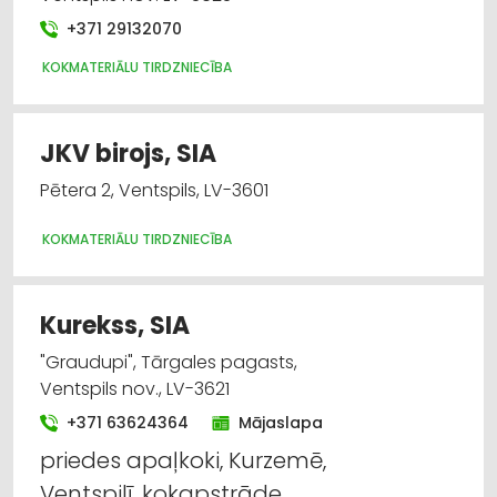
+371 29132070
KOKMATERIĀLU TIRDZNIECĪBA
JKV birojs, SIA
Pētera 2, Ventspils, LV-3601
KOKMATERIĀLU TIRDZNIECĪBA
Kurekss, SIA
"Graudupi", Tārgales pagasts,
Ventspils nov., LV-3621
+371 63624364
Mājaslapa
priedes apaļkoki, Kurzemē,
Ventspilī, kokapstrāde,