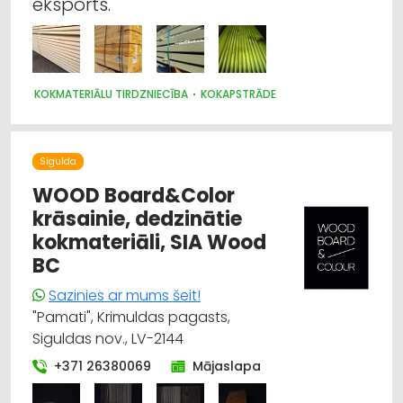
eksports.
KOKMATERIĀLU TIRDZNIECĪBA
KOKAPSTRĀDE
Sigulda
WOOD Board&Color
krāsainie, dedzinātie
kokmateriāli, SIA Wood
BC
Sazinies ar mums šeit!
"Pamati", Krimuldas pagasts,
Siguldas nov., LV-2144
+371 26380069
Mājaslapa