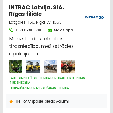
INTRAC Latvija, SIA,
Rīgas filiāle
Latgales 458, Rīga, LV-1063
+371 67803700
Mājaslapa
Mežizstrādes tehnikas
tirdzniecība
, mežizstrādes
aprīkojuma
LAUKSAIMNIECĪBAS TEHNIKAS UN TRAKTORTEHNIKAS
TIRDZNIECĪBA
IEKRAUŠANAS UN IZKRAUŠANAS TEHNIKA
NOLIKTAVU TEHNIKA UN APRĪKOJUMS
CELTNIECĪBAS TEHNIKA UN IEKĀRTAS; TIRDZNIECĪBA, SERVISS
INTRAC īpašie piedāvājumi
MEŽKOPĪBAS UN MEŽIZSTRĀDES TEHNIKA
LAUKSAIMNIECĪBAS TEHNIKAS UN TRAKTORTEHNIKAS REZERVES
DAĻAS