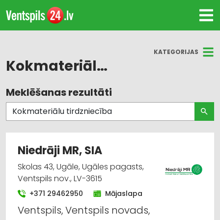
KATEGORIJAS
Kokmateriālu tirdzniecība
Meklēšanas rezultāti
Visas nozares
Kokmateriālu tirdzniecība
Kokapstrāde
Niedrāji MR, SIA
Mežizstrāde
Skolas 43, Ugāle, Ugāles pagasts,
Ventspils nov., LV-3615
Mežkopības un mežizstrādes tehnika
+371 29462950
Mājaslapa
Ventspils, Ventspils novads,
Mežsaimniecība