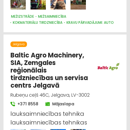
MEŽIZSTRĀDE
MEŽSAIMNIECĪBA
KOKMATERIĀLU TIRDZNIECĪBA
KRAVU PĀRVADĀJUMI: AUTO
MEŽKOPĪBAS UN MEŽIZSTRĀDES TEHNIKA
KOKAPSTRĀDE
Jelgava
Baltic Agro Machinery,
SIA, Zemgales
reģionālais
tirdzniecības un servisa
centrs Jelgavā
Rubeņu ceļš 46C, Jelgava, LV-3002
+371 8558
Mājaslapa
lauksaimniecības tehnika
lauksaimniecības tehnikas